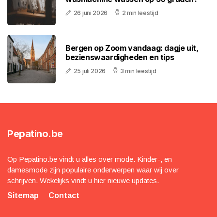
26 juni 2026
2 min leestijd
Bergen op Zoom vandaag: dagje uit,
bezienswaardigheden en tips
25 juli 2026
3 min leestijd
Pepatino.be
Op Pepatino.be vindt u alles over mode. Kinder-, en
damesmode zijn populaire onderwerpen waar wij over
schrijven. Wekelijks vindt u hier nieuwe updates.
Sitemap
Contact