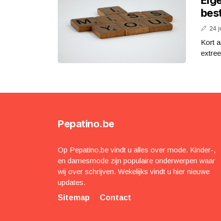
bes
24 j
Kort a
extree
Pepatino.be
Op Pepatino.be vindt u alles over mode. Kinder-,
en damesmode zijn populaire onderwerpen waar
wij over schrijven. Wekelijks vindt u hier nieuwe
updates.
Sitemap
Contact