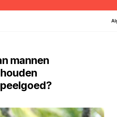
Al
van mannen
 houden
speelgoed?