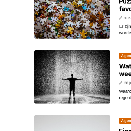
Puz
favo
18 
Er zij
worde
Alge
Wat 
wee
28 j
Waarom
regent
Alge
Eig