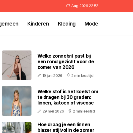
07 Aug 2026 22:52
gemeen
Kinderen
Kleding
Mode
Welke zonnebril past bij
een rond gezicht voor de
zomer van 2026
19 juni 2026
2 min leestijd
Welke stof is het koelst om
te dragen bij 30 graden:
linnen, katoen of viscose
29 mei 2026
2 min leestijd
Hoe draag je een linnen
blazer stijlvol in de zomer