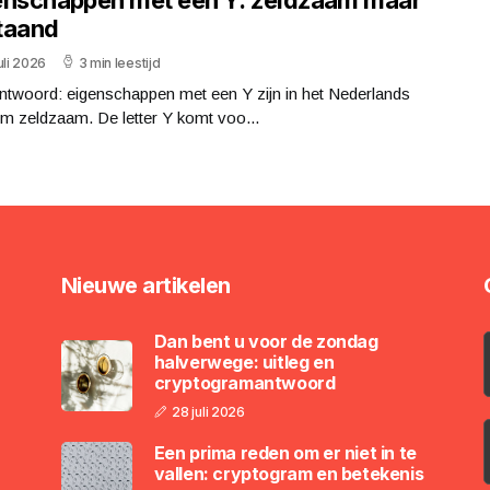
taand
uli 2026
3 min leestijd
ntwoord: eigenschappen met een Y zijn in het Nederlands
m zeldzaam. De letter Y komt voo...
Nieuwe artikelen
Dan bent u voor de zondag
halverwege: uitleg en
cryptogramantwoord
28 juli 2026
Een prima reden om er niet in te
vallen: cryptogram en betekenis