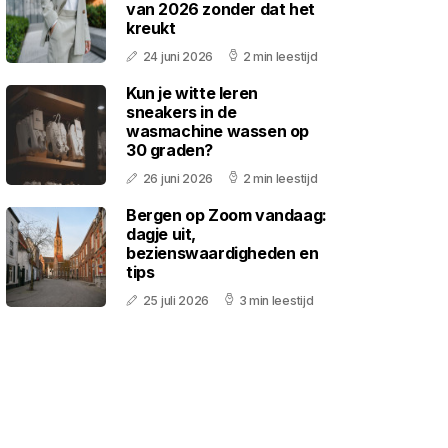
van 2026 zonder dat het
kreukt
24 juni 2026
2 min leestijd
Kun je witte leren
sneakers in de
wasmachine wassen op
30 graden?
26 juni 2026
2 min leestijd
Bergen op Zoom vandaag:
dagje uit,
bezienswaardigheden en
tips
25 juli 2026
3 min leestijd