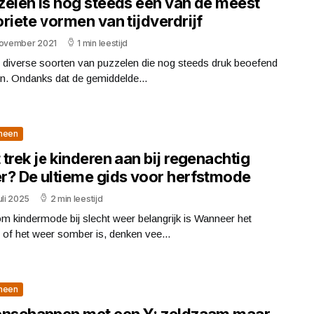
zelen is nog steeds een van de meest
riete vormen van tijdverdrijf
november 2021
1 min leestijd
n diverse soorten van puzzelen die nog steeds druk beoefend
n. Ondanks dat de gemiddelde...
meen
trek je kinderen aan bij regenachtig
r? De ultieme gids voor herfstmode
uli 2025
2 min leestijd
 kindermode bij slecht weer belangrijk is Wanneer het
 of het weer somber is, denken vee...
meen
enschappen met een Y: zeldzaam maar