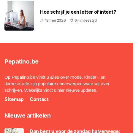
Hoe schrijf je een letter of intent?
19 mei 2026
6 min leestijd
Pepatino.be
Op Pepatino.be vindt u alles over mode. Kinder-, en
damesmode zijn populaire onderwerpen waar wij over
schrijven. Wekelijks vindt u hier nieuwe updates.
Sitemap
Contact
Nieuwe artikelen
Dan bent u voor de zondag halverwege: