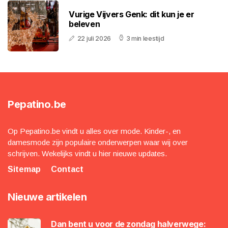
Vurige Vijvers Genk: dit kun je er
beleven
22 juli 2026
3 min leestijd
Pepatino.be
Op Pepatino.be vindt u alles over mode. Kinder-, en
damesmode zijn populaire onderwerpen waar wij over
schrijven. Wekelijks vindt u hier nieuwe updates.
Sitemap
Contact
Nieuwe artikelen
Dan bent u voor de zondag halverwege: