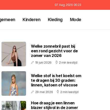
07 Aug 2026 00:23
gemeen
Kinderen
Kleding
Mode
Welke zonnebril past bij
een rond gezicht voor de
zomer van 2026
19 juni 2026
2 min leestijd
Welke stof is het koelst om
te dragen bij 30 graden:
linnen, katoen of viscose
29 mei 2026
2 min leestijd
Hoe draag je een linnen
blazer stijlvol in de zomer