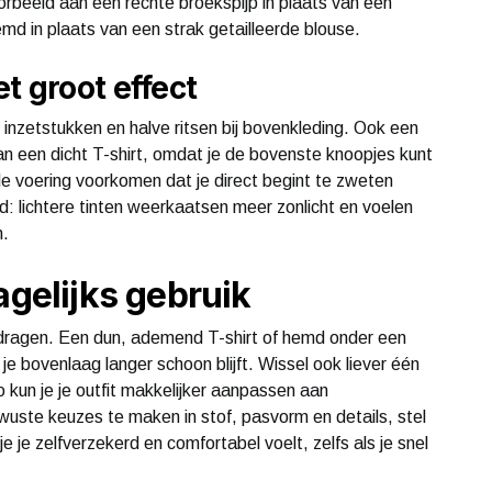
oorbeeld aan een rechte broekspijp in plaats van een
emd in plaats van een strak getailleerde blouse.
t groot effect
 inzetstukken en halve ritsen bij bovenkleding. Ook een
an een dicht T-shirt, omdat je de bovenste knoopjes kunt
e voering voorkomen dat je direct begint te zweten
ed: lichtere tinten weerkaatsen meer zonlicht en voelen
n.
agelijks gebruik
gen dragen. Een dun, ademend T-shirt of hemd onder een
e bovenlaag langer schoon blijft. Wissel ook liever één
 kun je je outfit makkelijker aanpassen aan
wuste keuzes te maken in stof, pasvorm en details, stel
 je zelfverzekerd en comfortabel voelt, zelfs als je snel