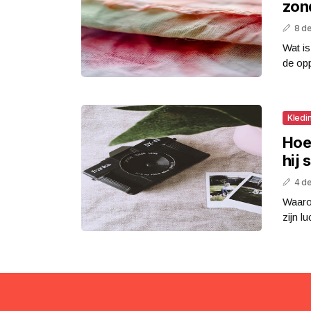
zond
8 d
Wat is
de opp
Kledi
Hoe
hij 
4 d
Waarom
zijn lu