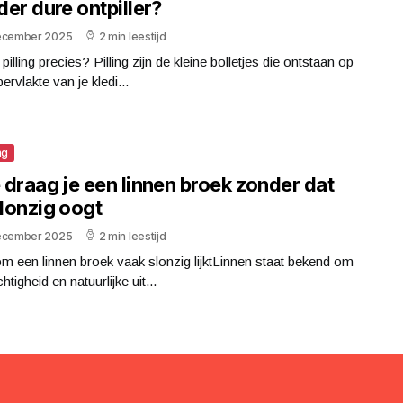
er dure ontpiller?
ecember 2025
2 min leestijd
 pilling precies? Pilling zijn de kleine bolletjes die ontstaan op
ervlakte van je kledi...
ng
 draag je een linnen broek zonder dat
slonzig oogt
ecember 2025
2 min leestijd
 een linnen broek vaak slonzig lijktLinnen staat bekend om
chtigheid en natuurlijke uit...