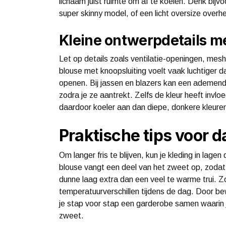
lichaam juist ruimte om af te koelen. Denk bijv
super skinny model, of een licht oversize overh
Kleine ontwerpdetails me
Let op details zoals ventilatie-openingen, mesh
blouse met knoopsluiting voelt vaak luchtiger d
openen. Bij jassen en blazers kan een ademend
zodra je ze aantrekt. Zelfs de kleur heeft invlo
daardoor koeler aan dan diepe, donkere kleure
Praktische tips voor d
Om langer fris te blijven, kun je kleding in la
blouse vangt een deel van het zweet op, zodat j
dunne laag extra dan een veel te warme trui. Zo
temperatuurverschillen tijdens de dag. Door be
je stap voor stap een garderobe samen waarin je
zweet.