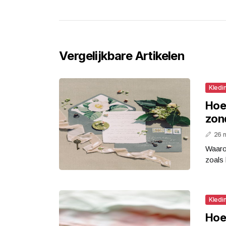
Vergelijkbare Artikelen
Kledi
Hoe
zond
26 
Waarom
zoals 
Kledi
Hoe 