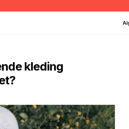
Al
ende kleding
et?