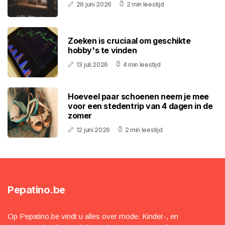
26 juni 2026
2 min leestijd
Zoeken is cruciaal om geschikte
hobby's te vinden
13 juli 2026
4 min leestijd
Hoeveel paar schoenen neem je mee
voor een stedentrip van 4 dagen in de
zomer
12 juni 2026
2 min leestijd
Pepatino.be
Op Pepatino.be vindt u alles over mode. Kinder-, en