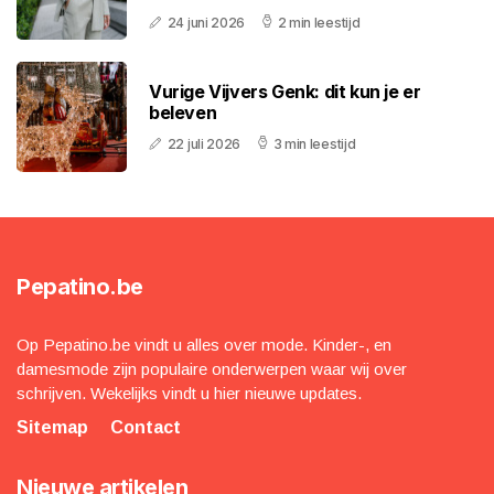
24 juni 2026
2 min leestijd
Vurige Vijvers Genk: dit kun je er
beleven
22 juli 2026
3 min leestijd
Pepatino.be
Op Pepatino.be vindt u alles over mode. Kinder-, en
damesmode zijn populaire onderwerpen waar wij over
schrijven. Wekelijks vindt u hier nieuwe updates.
Sitemap
Contact
Nieuwe artikelen