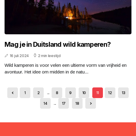
Mag je in Duitsland wild kamperen?
16 juli 2024
2 min leestijd
Wild kamperen is voor velen een ultieme vorm van vrijheid en
avontuur. Het idee om midden in de natu...
1
2
...
8
9
10
11
12
13
14
...
17
18